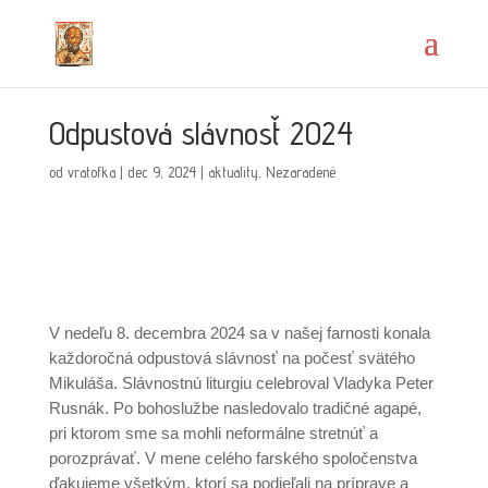
Odpustová slávnosť 2024
od
vratofka
|
dec 9, 2024
|
aktuality
,
Nezaradené
V nedeľu 8. decembra 2024 sa v našej farnosti konala
každoročná odpustová slávnosť na počesť svätého
Mikuláša. Slávnostnú liturgiu celebroval Vladyka Peter
Rusnák. Po bohoslužbe nasledovalo tradičné agapé,
pri ktorom sme sa mohli neformálne stretnúť a
porozprávať. V mene celého farského spoločenstva
ďakujeme všetkým, ktorí sa podieľali na príprave a